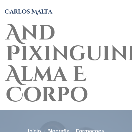
Pimenta
Carlos Malta
And
Pixinguin
Alma E
Corpo
Início
Biografia
Formações