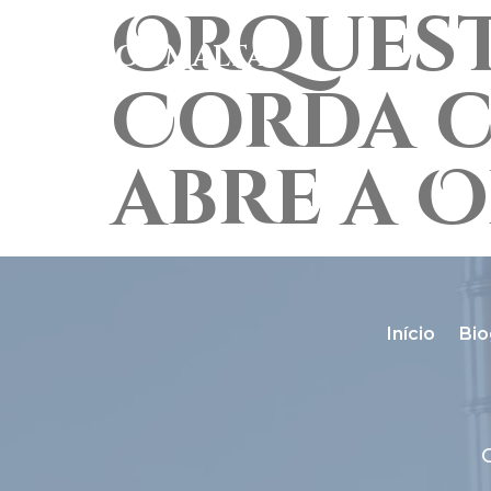
Orquest
Carlos Malta
Corda c
abre a O
Início
Bio
C