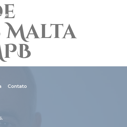
de
ções
Discografia
Galeria
Na Mídia
Contato
 Malta
MPB
a
Contato
s.