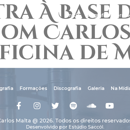
ra À Base 
Início
Biografia
Forma
om Carlos
ficina de 
grafia
Formações
Discografia
Galeria
Na Mídi
arlos Malta @ 2026. Todos os direitos reservado
Desenvolvido por Estúdio Saccól.